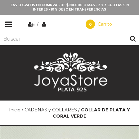
ENVIO GRATIS EN COMPRAS DE $180.000 O MAS - 2 Y 3 CUOTAS SIN
INTERES - 10% DESC EN TRANSFERENCIAS
/
Carrito
0
Inicio
/
CADENAS y COLLARES
/
COLLAR DE PLATA Y
CORAL VERDE