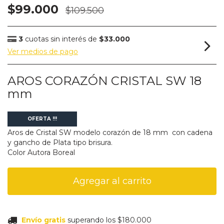
$99.000
$109.500
3
cuotas sin interés de
$33.000
Ver medios de pago
AROS CORAZÓN CRISTAL SW 18
mm
OFERTA !!!
Aros de Cristal SW modelo corazón de 18 mm con cadena
y gancho de Plata tipo brisura.
Color Autora Boreal
Envío gratis
superando los
$180.000
Envío gratis
superando los
$180.000