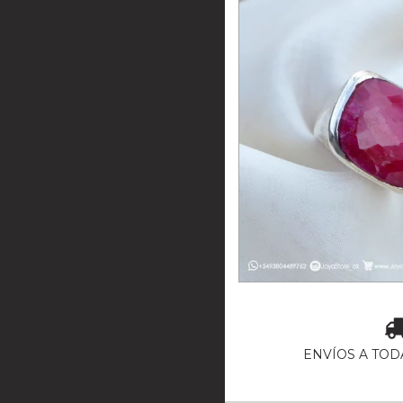
ANILLO DE PLA
RUB
3
cuotas sin interés
ENVÍOS A TOD