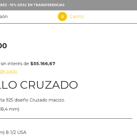
TERES - 10% DESC EN TRANSFERENCIAS
sión
Carrito
0
00
sin interés de
$55.166,67
 de pago
LLO CRUZADO
lata 925 diseño Cruzado macizo.
(18,4 mm)
m) 8 1/2 USA