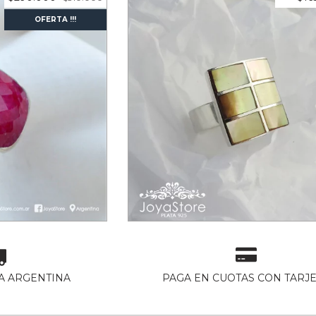
OFERTA !!!
TA Y RAIZ DE
ANILLO DE PLATA Y NA
I
3
cuotas sin interés de
$55.0
 de
$96.666,67
A ARGENTINA
PAGA EN CUOTAS CON TARJ