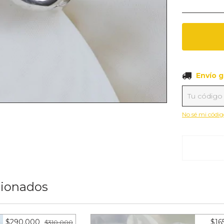
Envío gra
Envío g
Entregas pa
No sé mi códig
cionados
$290.000
$16
$310.000