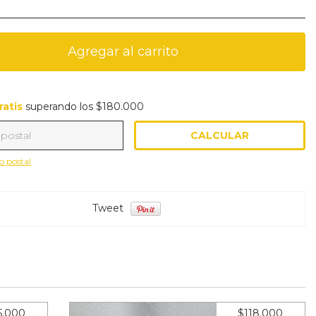
tis
superando los
$180.000
ratis
superando los
$180.000
CALCULAR
ra el CP:
CAMBIAR CP
o postal
Tweet
5.000
$118.000