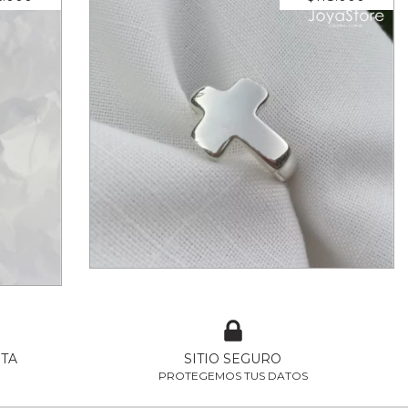
ANILLO CRUZ CONVENCIONAL
CAR
3
cuotas sin interés de
$39.333,33
00
ETA
SITIO SEGURO
PROTEGEMOS TUS DATOS