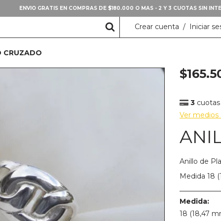
ENVIO GRATIS EN COMPRAS DE $180.000 O MAS - 2 Y 3 CUOTAS SIN IN
Crear cuenta
/
Iniciar se
O CRUZADO
$165.5
3
cuotas 
Ver medios
ANI
Anillo de P
Medida 18 
Medida:
18 (18,47 m